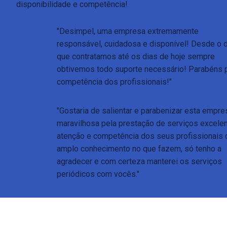
disponibilidade e competência!
"Desimpel, uma empresa extremamente 
responsável, cuidadosa e disponível! Desde o di
que contratamos até os dias de hoje sempre 
obtivemos todo suporte necessário! Parabéns p
competência dos profissionais!"
"Gostaria de salientar e parabenizar esta empres
maravilhosa pela prestação de serviços excelent
atenção e competência dos seus profissionais 
amplo conhecimento no que fazem, só tenho a 
agradecer e com certeza manterei os serviços 
periódicos com vocês."
"Trabalhamos com a DESIMPEL há bastante tem
temos um ótimo relacionamento. Sempre 